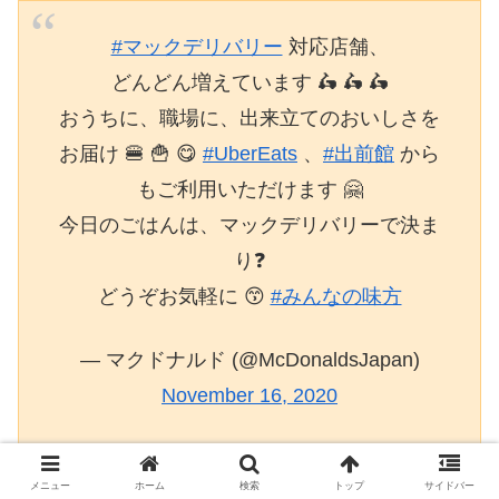
#マックデリバリー
対応店舗、
どんどん増えています 🛵 🛵 🛵
おうちに、職場に、出来立てのおいしさを
お届け 🍔 🍟 😋
#UberEats
、
#出前館
から
もご利用いただけます 🤗
今日のごはんは、マックデリバリーで決ま
り❓
どうぞお気軽に 😙
#みんなの味方
— マクドナルド (@McDonaldsJapan)
November 16, 2020
メニュー
ホーム
検索
トップ
サイドバー